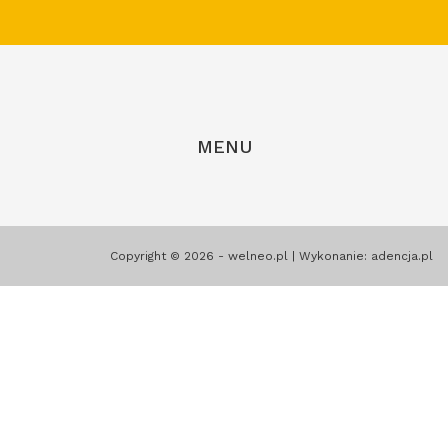
MENU
Copyright © 2026 - welneo.pl | Wykonanie:
adencja.pl