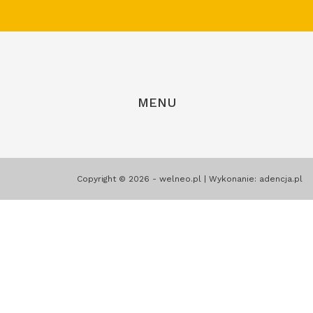
MENU
Copyright © 2026 - welneo.pl | Wykonanie:
adencja.pl