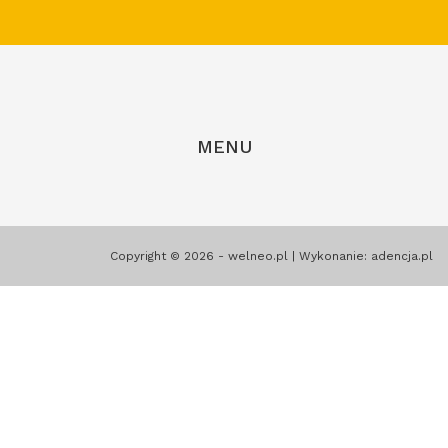
MENU
Copyright © 2026 - welneo.pl | Wykonanie:
adencja.pl