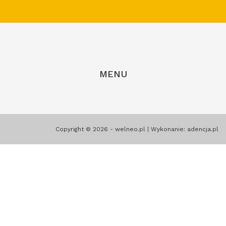
MENU
Copyright © 2026 - welneo.pl | Wykonanie:
adencja.pl