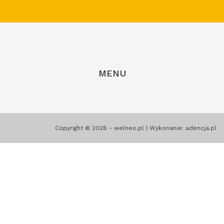
MENU
Copyright © 2026 - welneo.pl | Wykonanie:
adencja.pl