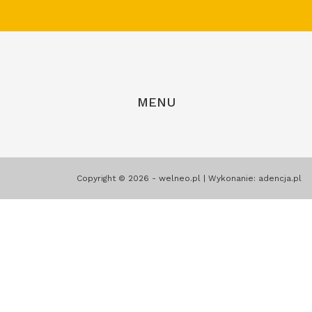
MENU
Copyright © 2026 - welneo.pl | Wykonanie:
adencja.pl