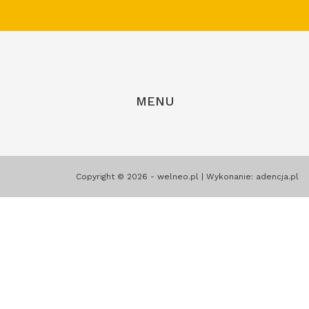
MENU
Copyright © 2026 - welneo.pl | Wykonanie:
adencja.pl