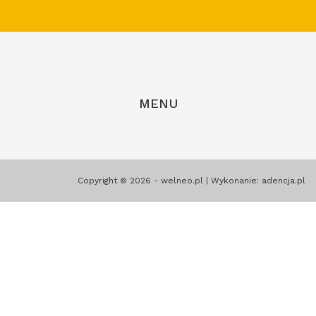
MENU
Copyright © 2026 - welneo.pl | Wykonanie:
adencja.pl