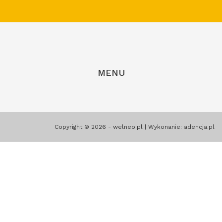
MENU
Copyright © 2026 - welneo.pl | Wykonanie:
adencja.pl