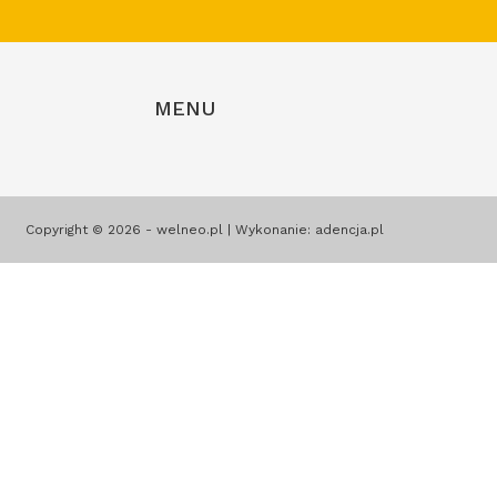
MENU
Copyright © 2026 - welneo.pl | Wykonanie:
adencja.pl