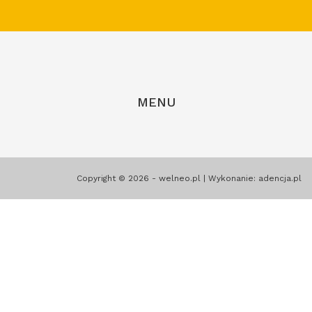
MENU
Copyright © 2026 - welneo.pl | Wykonanie:
adencja.pl